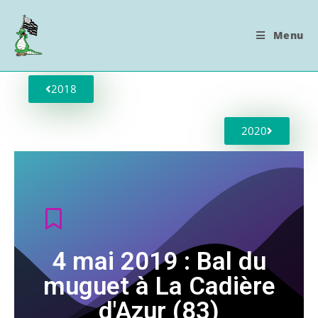
Menu
2018
2020
4 mai 2019 : Bal du
muguet à La Cadière
d'Azur (83)