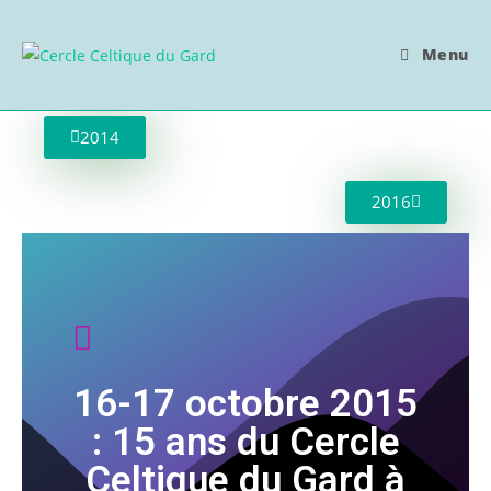
Menu
2014
2016
16-17 octobre 2015
: 15 ans du Cercle
Celtique du Gard à