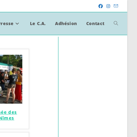
Presse
Le C.A.
Adhésion
Contact
Toggle
Website
Search
née des
 Nîmes