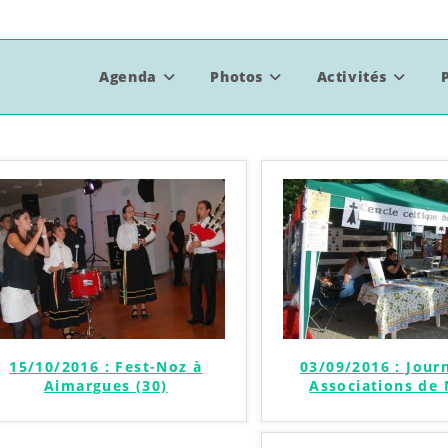
Agenda
Photos
Activités
15/10/2016 : Fest-Noz à
03/09/2016 : Jour
Aimargues (30)
Associations de