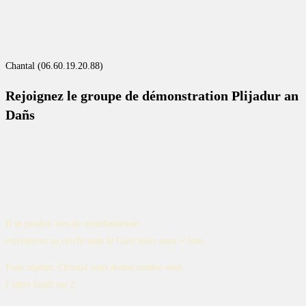
Chantal (06.60.19.20.88)
Rejoignez le groupe de démonstration Plijadur an
Dañs
Il se produit lors de manifestations
extérieures au cercle dans le Gard mais aussi + loin…
Pour répéter, Chantal vous donne rendez-vous
l’autre lundi sur 2.