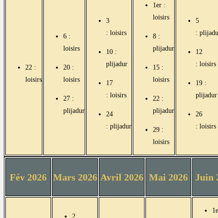
1er
:
loisirs
3
5
: loisirs
: plijad
6 :
8 :
loisirs
plijadur
10 :
12
plijadur
: loisirs
22 :
20 :
15 :
loisirs
loisirs
loisirs
17
19 :
: loisirs
plijadur
27 :
22 :
plijadur
plijadur
24
26
: plijadur
: loisirs
29 :
loisirs
Fév 2026
Mars 2026
Avril 2026
Mai 2026
Juin 
1e
2