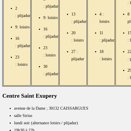
: 
: plijadur
2
13
4 :
8 
: plijadur
9: loisirs
: plijadur
loisirs
pl
9
:
loisirs
16
20
11
1
: plijadur
16
:
loisirs
: plijadur
: 
: plijadur
23
27 :
18
2
: loisirs
23
plijadur
: loisirs
: 
: loisirs
30
2
: plijadur
: 
Centre Saint Exupery
avenue de la Dame ; 30132 CAISSARGUES
salle Sirius
lundi soir (alternance loisirs / plijadur)
19h30 à 22h