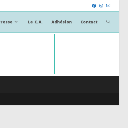
Presse
Le C.A.
Adhésion
Contact
Toggle
Website
Search