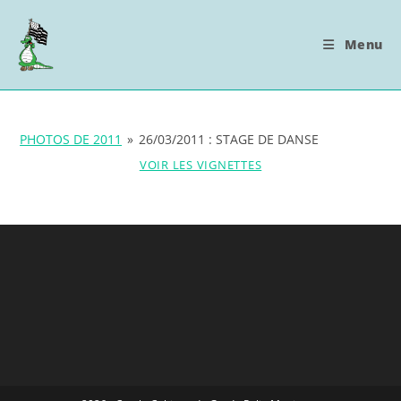
Skip
to
Menu
content
PHOTOS DE 2011
»
26/03/2011 : STAGE DE DANSE
VOIR LES VIGNETTES